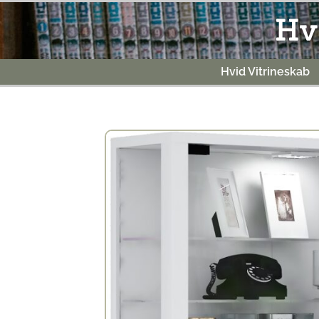
Gå
Hv
til
indholdet
Hvid Vitrineskab