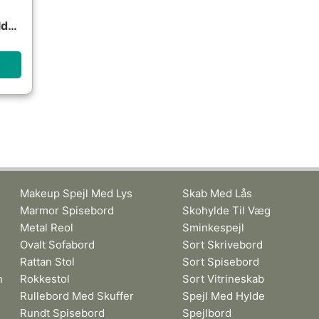
lder
Makeup Spejl Med Lys
Skab Med Lås
Marmor Spisebord
Skohylde Til Væg
Metal Reol
Sminkespejl
Ovalt Sofabord
Sort Skrivebord
Rattan Stol
Sort Spisebord
n
Rokkestol
Sort Vitrineskab
Rullebord Med Skuffer
Spejl Med Hylde
Rundt Spisebord
Spejlbord