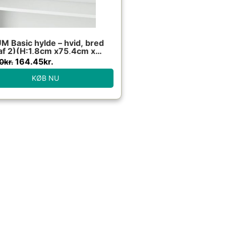
M Basic hylde – hvid, bred
af 2)(H:1,8cm x75,4cm x
5cm)
164.45
kr.
0
kr.
KØB NU