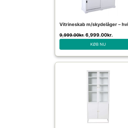
Vitrineskab m/skydelåger – hv
6,999.00
kr.
9,999.00
kr.
KØB NU