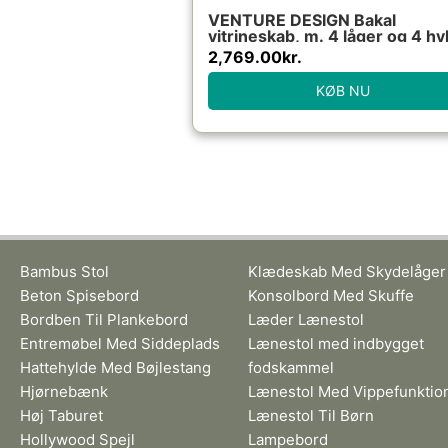
VENTURE DESIGN Bakal
vitrineskab, m. 4 låger og 4 hy
– hvid stål
2,769.00
kr.
KØB NU
Bambus Stol
Klædeskab Med Skydelåger
Beton Spisebord
Konsolbord Med Skuffe
Bordben Til Plankebord
Læder Lænestol
Entremøbel Med Siddeplads
Lænestol med indbygget
Hattehylde Med Bøjlestang
fodskammel
Hjørnebænk
Lænestol Med Vippefunktio
Høj Taburet
Lænestol Til Børn
Hollywood Spejl
Lampebord