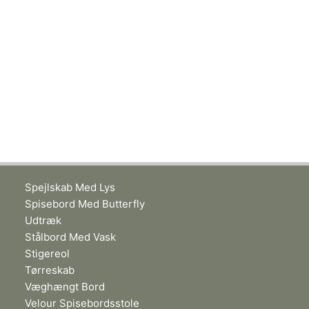
Spejlskab Med Lys
Spisebord Med Butterfly
Udtræk
Stålbord Med Vask
Stigereol
Tørreskab
Væghængt Bord
Velour Spisebordsstole