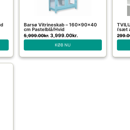
id
Barsø Vitrineskab – 160x90x40
TVILU
cm Pastelblå/Hvid
(sæt 
26,4
3,999.00
kr.
5,999.00
kr.
299.0
KØB NU