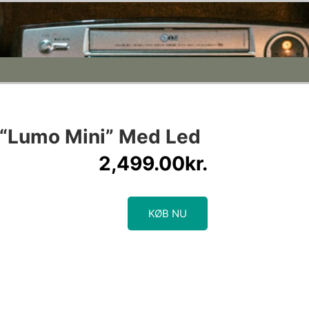
 “Lumo Mini” Med Led
2,499.00
kr.
KØB NU