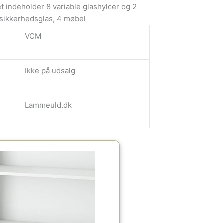
et indeholder 8 variable glashylder og 2
sikkerhedsglas, 4 møbel
VCM
Ikke på udsalg
Lammeuld.dk
Den
Den
oprindelige
aktuelle
pris
pris
var:
er:
299.00kr..
164.45kr..