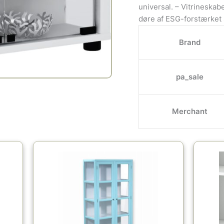
universal. – Vitrineskab
døre af ESG-forstærket 
Brand
pa_sale
Merchant
Den
Den
le
oprindelige
aktuelle
pris
pris
var:
er:
00kr..
5,999.00kr..
3,999.00kr..