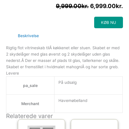
9,999.00
kr.
6,999.00
kr.
KØB NU
Beskrivelse
Rigtig flot vitrineskab tilÂ køkkenet eller stuen. Skabet er med
2 skydelåger med glas øverst og 2 skydelåger uden glas
nederst.Â Der er masser af plads til glas, tallerkener og skåle.
Skabet er fremstillet i hvidmalet mahogniÂ og har sorte greb.
Levere
På udsalg
pa_sale
Havemøbelland
Merchant
Relaterede varer