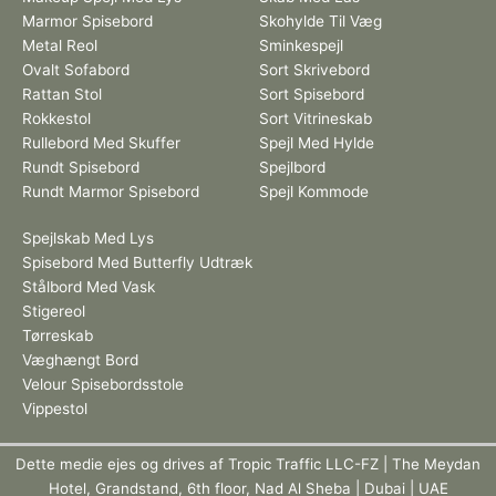
Marmor Spisebord
Skohylde Til Væg
Metal Reol
Sminkespejl
Ovalt Sofabord
Sort Skrivebord
Rattan Stol
Sort Spisebord
Rokkestol
Sort Vitrineskab
Rullebord Med Skuffer
Spejl Med Hylde
Rundt Spisebord
Spejlbord
Rundt Marmor Spisebord
Spejl Kommode
Spejlskab Med Lys
Spisebord Med Butterfly Udtræk
Stålbord Med Vask
Stigereol
Tørreskab
Væghængt Bord
Velour Spisebordsstole
Vippestol
Dette medie ejes og drives af Tropic Traffic LLC-FZ | The Meydan
Hotel, Grandstand, 6th floor, Nad Al Sheba | Dubai | UAE