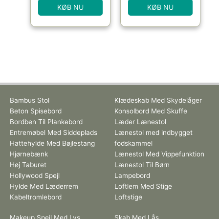
KØB NU
KØB NU
Bambus Stol
Klædeskab Med Skydelåger
Beton Spisebord
Konsolbord Med Skuffe
Bordben Til Plankebord
Læder Lænestol
Entremøbel Med Siddeplads
Lænestol med indbygget
Hattehylde Med Bøjlestang
fodskammel
Hjørnebænk
Lænestol Med Vippefunktion
Høj Taburet
Lænestol Til Børn
Hollywood Spejl
Lampebord
Hylde Med Læderrem
Loftlem Med Stige
Kabeltromlebord
Loftstige
Makeup Spejl Med Lys
Skab Med Lås