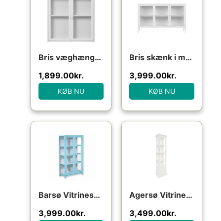
Bris væghængt vitrineskab i metal og glas H80 x B80 x D18 cm – Hvid/Klar
Bris skænk i metal og glas H85 x B140 x D40 cm – Hvid/Klar
1,899.00
kr.
3,999.00
kr.
KØB NU
KØB NU
Den oprindelige pris var: 5,999.00kr..
Den aktuelle pris er: 3,999.00kr..
Den oprindelige pris va
Den aktuell
Barsø Vitrineskab – 160x90x40 cm Pastelblå/Hvid
Agersø Vitrineskab – 205x55x36 cm Hvid
3,999.00
kr.
3,499.00
kr.