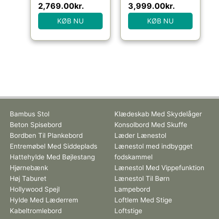
2,769.00
kr.
3,999.00
kr.
KØB NU
KØB NU
Bambus Stol
Klædeskab Med Skydelåger
Beton Spisebord
Konsolbord Med Skuffe
Bordben Til Plankebord
Læder Lænestol
Entremøbel Med Siddeplads
Lænestol med indbygget
Hattehylde Med Bøjlestang
fodskammel
Hjørnebænk
Lænestol Med Vippefunktion
Høj Taburet
Lænestol Til Børn
Hollywood Spejl
Lampebord
Hylde Med Læderrem
Loftlem Med Stige
Kabeltromlebord
Loftstige