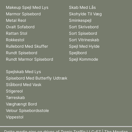
Makeup Spejl Med Lys
Skab Med Lås
Marmor Spisebord
Skohylde Til Væg
Metal Reol
Sminkespejl
Ovalt Sofabord
Sort Skrivebord
Rattan Stol
Sort Spisebord
Rokkestol
Sort Vitrineskab
Rullebord Med Skuffer
Spejl Med Hylde
Rundt Spisebord
Spejlbord
Rundt Marmor Spisebord
Spejl Kommode
Spejlskab Med Lys
Spisebord Med Butterfly Udtræk
Stålbord Med Vask
Stigereol
Tørreskab
Væghængt Bord
Velour Spisebordsstole
Vippestol
Dette medie ejes og drives af Tropic Traffic LLC-FZ | The Meydan