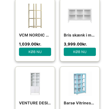
VCM NORDIC Vinali M reol, m. 4 hylder – hvid melamin og guld jern
Bris skænk i metal og glas H85 x B140 x D40 cm – Hvid/Klar
1,039.00
kr.
3,999.00
kr.
KØB NU
KØB NU
Den oprindelige pris va
Den aktuell
VENTURE DESIGN Bakal vitrineskab, m. 4 låger og 4 hylder – hvid stål
Barsø Vitrineskab – 160x90x40 cm Pastelblå/Hvid