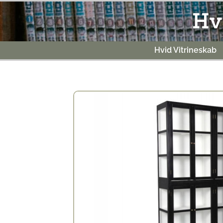
Gå
Hv
til
indholdet
Hvid Vitrineskab