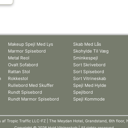
Makeup Spejl Med Lys
Skab Med Lås
Marmor Spisebord
Skohylde Til Væg
Metal Reol
Sminkespejl
Ovalt Sofabord
Sort Skrivebord
Rattan Stol
Sort Spisebord
n
Rokkestol
Sort Vitrineskab
Rullebord Med Skuffer
Spejl Med Hylde
Rundt Spisebord
Spejlbord
Rundt Marmor Spisebord
Spejl Kommode
s af Tropic Traffic LLC-FZ | The Meydan Hotel, Grandstand, 6th floor, 
Copyright © 2026 Hvid Vitrineskab | All rights reserved