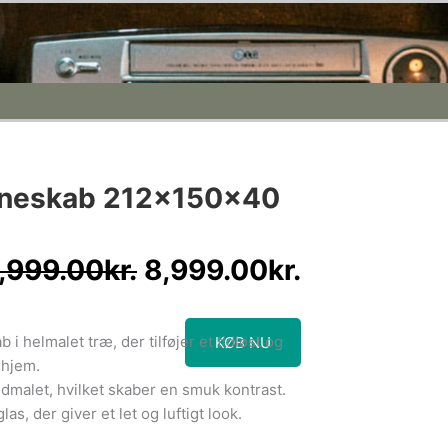
Den
Den
rineskab 212x150x40
oprindelige
aktuelle
pris
pris
var:
er:
,999.00
kr.
8,999.00
kr.
10,999.00kr..
8,999.00kr
 i helmalet træ, der tilføjer et tidløst og
KØB NU
t hjem.
dmalet, hvilket skaber en smuk kontrast.
as, der giver et let og luftigt look.