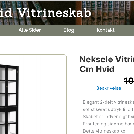
id Vitrineskab
Alle Sider
Blog
Kontakt
Nekselø Vit
Cm Hvid
10
Beskrivelse
Elegant 2-delt vitrineskab
sofistikeret udtryk til di
Skabet er indvendigt hvi
Fronten og siderne har gl
Dette vitrineskab ko