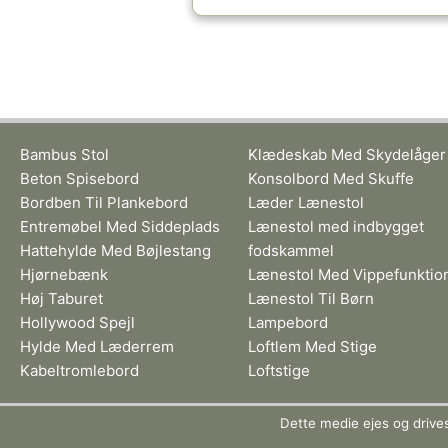
Bambus Stol
Klædeskab Med Skydelåger
Beton Spisebord
Konsolbord Med Skuffe
Bordben Til Plankebord
Læder Lænestol
Entremøbel Med Siddeplads
Lænestol med indbygget
Hattehylde Med Bøjlestang
fodskammel
Hjørnebænk
Lænestol Med Vippefunktio
Høj Taburet
Lænestol Til Børn
Hollywood Spejl
Lampebord
Hylde Med Læderrem
Loftlem Med Stige
Kabeltromlebord
Loftstige
Dette medie ejes og drive