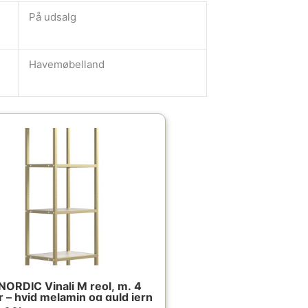
På udsalg
Havemøbelland
ORDIC Vinali M reol, m. 4
r – hvid melamin og guld jern