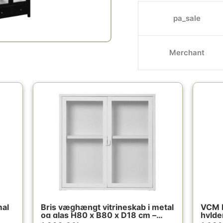
pa_sale
Merchant
mal
Bris væghængt vitrineskab i metal
VCM N
og glas H80 x B80 x D18 cm –
hylde
Hvid/Klar