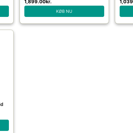
1,899.00
kr.
1,039
KØB NU
le
00kr..
id