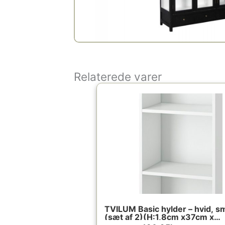
Relaterede varer
Den
Den
oprindelige
aktuelle
pris
pris
var:
er:
249.00kr..
136.95kr..
TVILUM Basic hylder – hvid, s
(sæt af 2)(H:1,8cm x37cm x
26,45cm)